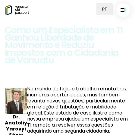
PT
Como um Especialista em TI
Ganhou Liberdade de
Movimento e Reduziu
Impostos com a Cidadania
de Vanuatu
No mundo de hoje, o trabalho remoto traz
inúmeras oportunidades, mas também
levanta novas questões, particularmente
em relação à tributação e mobilidade
global. Este estudo de caso ilustra como
Dr.
nossa empresa ajudou um especialista em
Anatoliy
TI remoto a resolver essas questões
Yarovyi
adquirindo uma segunda cidadania.
Sócio